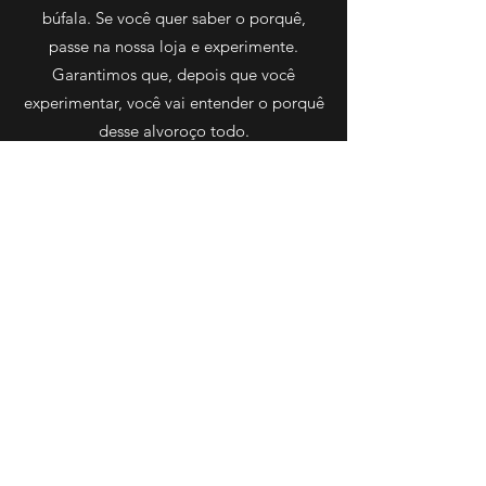
búfala. Se você quer saber o porquê,
passe na nossa loja e experimente.
Garantimos que, depois que você
experimentar, você vai entender o porquê
desse alvoroço todo.
HORÁRIO
Venha nos visitar (em breve)
Seg - Sex: 9:00 - 18:00
Sáb: 10:00 - 14:00
Dom: fechado