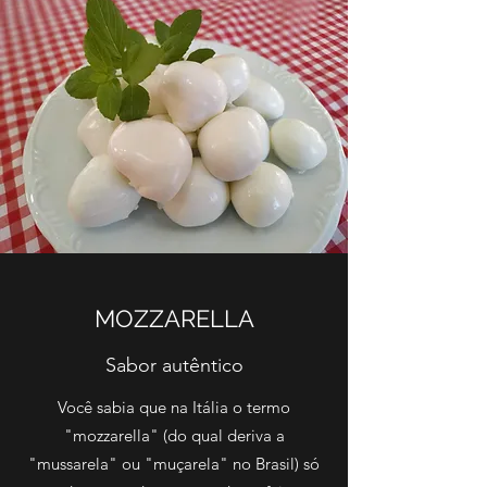
MOZZARELLA
Sabor autêntico
Você sabia que na Itália o termo
"mozzarella" (do qual deriva a
"mussarela" ou "muçarela" no Brasil) só